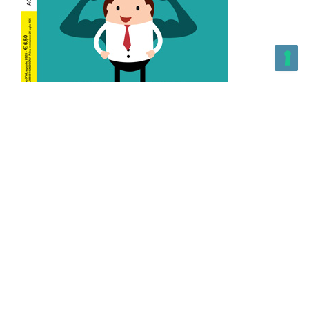
L’Altra Medicina n.162 Agosto 2026
L’Altra Medicina Magazine è una testata registrata al ROC con
n. 43179 – Copyright – 2025 L’Altra Medicina Magazine È
vietata la riproduzione, anche solo in parte, di contenuti e
grafica. NEWPAPER19 S.r.l. – P.IVA/C.F. 10607740965- REA: MI
– 2544938 – Per eventuali segnalazioni, inviare una mail