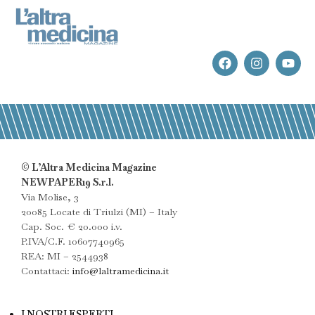
© L’Altra Medicina Magazine
NEWPAPER19 S.r.l.
Via Molise, 3
20085 Locate di Triulzi (MI) – Italy
Cap. Soc. € 20.000 i.v.
P.IVA/C.F. 10607740965
REA: MI – 2544938
Contattaci:
info@laltramedicina.it
I NOSTRI ESPERTI