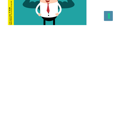
L’Altra Medicina n.162 Agosto 2026
L’Altra Medicina Magazine è una testata registrata al ROC con
n. 43179 – Copyright – 2025 L’Altra Medicina Magazine È
vietata la riproduzione, anche solo in parte, di contenuti e
grafica. NEWPAPER19 S.r.l. – P.IVA/C.F. 10607740965- REA: MI
– 2544938 – Per eventuali segnalazioni, inviare una mail
all’indirizzo:
info@newpaper19.it
– Sede operativa: via Molise, 3,