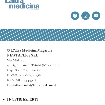
© L’Altra Medicina Magazine
NEWPAPER19 S.r.l.
Via Molise, 3
20085 Locate di Triulzi (MI) – Italy
Cap. Soc. € 20.000 i.v.
P.IVA/C.F. 10607740965
REA: MI – 2544938
Contattaci:
info@laltramedicina.it
I NOSTRI ESPERTI