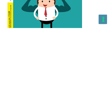
L’Altra Medicina n.162 Agosto 2026
L’Altra Medicina Magazine è una testata registrata al ROC con
n. 43179 – Copyright – 2025 L’Altra Medicina Magazine È
vietata la riproduzione, anche solo in parte, di contenuti e
grafica. NEWPAPER19 S.r.l. – P.IVA/C.F. 10607740965- REA: MI
– 2544938 – Per eventuali segnalazioni, inviare una mail