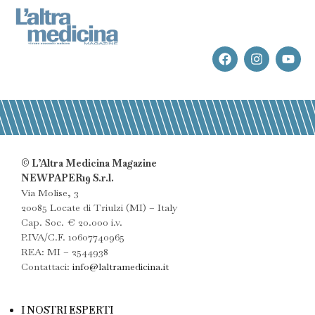
© L’Altra Medicina Magazine
NEWPAPER19 S.r.l.
Via Molise, 3
20085 Locate di Triulzi (MI) – Italy
Cap. Soc. € 20.000 i.v.
P.IVA/C.F. 10607740965
REA: MI – 2544938
Contattaci:
info@laltramedicina.it
I NOSTRI ESPERTI