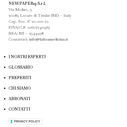
NEWPAPER19 S.r.l.
Via Molise, 3
20085 Locate di Triulzi (MI) – Italy
Cap. Soc. € 20.000 i.v.
P.IVA/C.F. 10607740965
REA: MI – 2544938
Contattaci:
info@laltramedicina.it
I NOSTRI ESPERTI
GLOSSARIO
PREFERITI
CHI SIAMO
ABBONATI
CONTATTI
PRIVACY POLICY