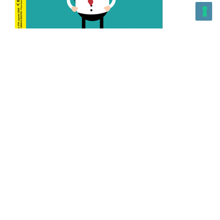
L’Altra Medicina n.162 Agosto 2026
L’Altra Medicina Magazine è una testata registrata al ROC con
n. 43179 – Copyright – 2025 L’Altra Medicina Magazine È
vietata la riproduzione, anche solo in parte, di contenuti e
grafica. NEWPAPER19 S.r.l. – P.IVA/C.F. 10607740965- REA: MI
– 2544938 – Per eventuali segnalazioni, inviare una mail
all’indirizzo:
info@newpaper19.it
– Sede operativa: via Molise, 3,
Locate di Triulzi, MI – Italy Capitale Sociale: 20.000 i.v.