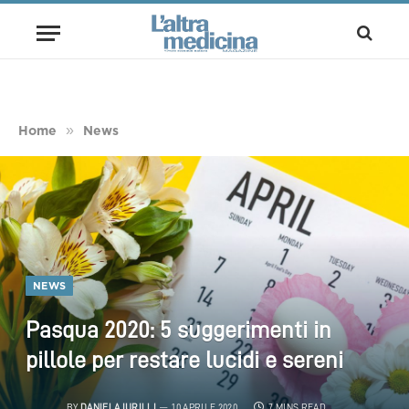
»
Home
News
NEWS
Pasqua 2020: 5 suggerimenti in
pillole per restare lucidi e sereni
BY
DANIELA IURILLI
10 APRILE 2020
7 MINS READ