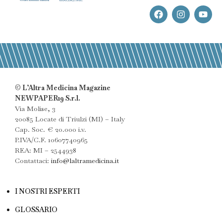
© L’Altra Medicina Magazine
NEWPAPER19 S.r.l.
Via Molise, 3
20085 Locate di Triulzi (MI) – Italy
Cap. Soc. € 20.000 i.v.
P.IVA/C.F. 10607740965
REA: MI – 2544938
Contattaci:
info@laltramedicina.it
I NOSTRI ESPERTI
GLOSSARIO