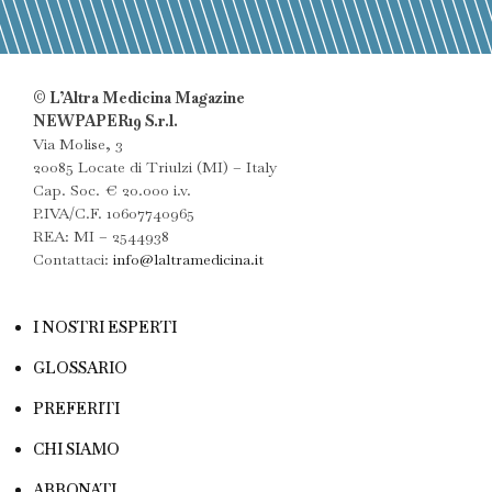
© L’Altra Medicina Magazine
NEWPAPER19 S.r.l.
Via Molise, 3
20085 Locate di Triulzi (MI) – Italy
Cap. Soc. € 20.000 i.v.
P.IVA/C.F. 10607740965
REA: MI – 2544938
Contattaci:
info@laltramedicina.it
I NOSTRI ESPERTI
GLOSSARIO
PREFERITI
CHI SIAMO
ABBONATI