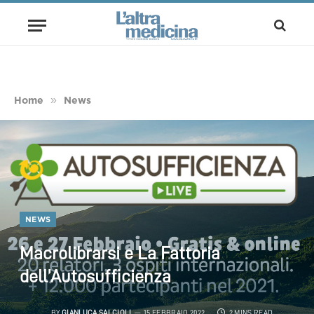
»
Home
News
NEWS
Macrolibrarsi e La Fattoria
dell’Autosufficienza
BY
GIANLUCA SALCIOLI
15 FEBBRAIO 2022
2 MINS READ