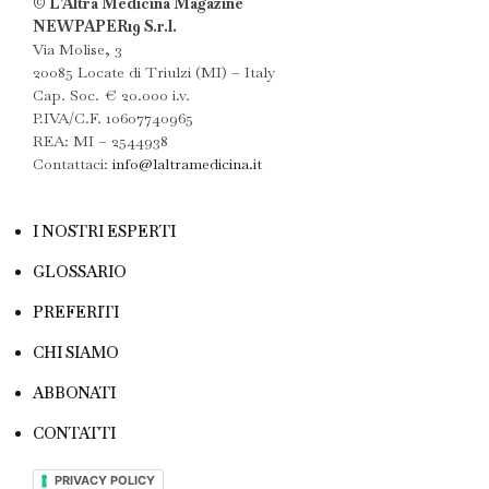
© L’Altra Medicina Magazine
NEWPAPER19 S.r.l.
Via Molise, 3
20085 Locate di Triulzi (MI) – Italy
Cap. Soc. € 20.000 i.v.
P.IVA/C.F. 10607740965
REA: MI – 2544938
Contattaci:
info@laltramedicina.it
I NOSTRI ESPERTI
GLOSSARIO
PREFERITI
CHI SIAMO
ABBONATI
CONTATTI
PRIVACY POLICY