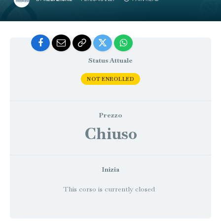
Status Attuale
NOT ENROLLED
Prezzo
Chiuso
Inizia
This corso is currently closed