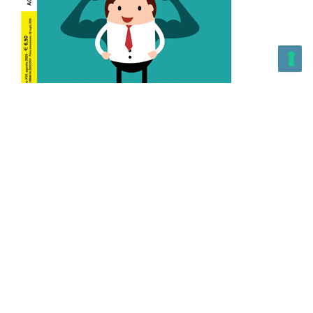
L’Altra Medicina n.162 Agosto 2026
L’Altra Medicina Magazine è una testata registrata al ROC con
n. 43179 – Copyright – 2025 L’Altra Medicina Magazine È
vietata la riproduzione, anche solo in parte, di contenuti e
grafica. NEWPAPER19 S.r.l. – P.IVA/C.F. 10607740965- REA: MI
– 2544938 – Per eventuali segnalazioni, inviare una mail