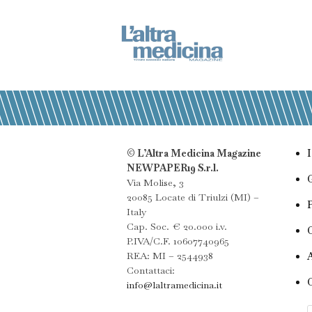
© L’Altra Medicina Magazine
NEWPAPER19 S.r.l.
Via Molise, 3
20085 Locate di Triulzi (MI) –
Italy
Cap. Soc. € 20.000 i.v.
P.IVA/C.F. 10607740965
REA: MI – 2544938
Contattaci:
info@laltramedicina.it