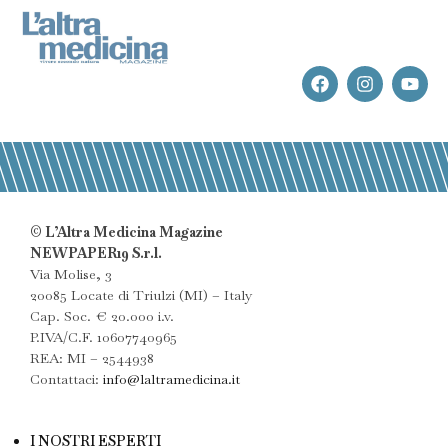
© L’Altra Medicina Magazine
NEWPAPER19 S.r.l.
Via Molise, 3
20085 Locate di Triulzi (MI) – Italy
Cap. Soc. € 20.000 i.v.
P.IVA/C.F. 10607740965
REA: MI – 2544938
Contattaci:
info@laltramedicina.it
I NOSTRI ESPERTI