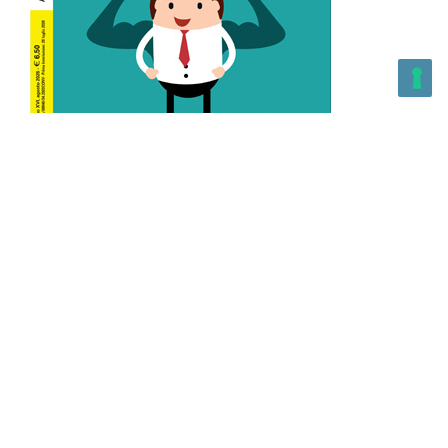
L’Altra Medicina n.162 Agosto 2026
L’Altra Medicina Magazine è una testata registrata al ROC con
n. 43179 – Copyright – 2025 L’Altra Medicina Magazine È
vietata la riproduzione, anche solo in parte, di contenuti e
grafica. NEWPAPER19 S.r.l. – P.IVA/C.F. 10607740965- REA: MI
– 2544938 – Per eventuali segnalazioni, inviare una mail