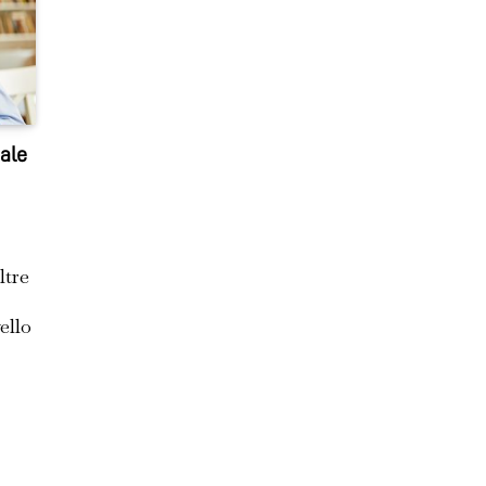
iale
ltre
ello