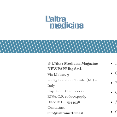
© L’Altra Medicina Magazine
NEWPAPER19 S.r.l.
Via Molise, 3
20085 Locate di Triulzi (MI) –
Italy
Cap. Soc. € 20.000 i.v.
P.IVA/C.F. 10607740965
REA: MI – 2544938
Contattaci:
info@laltramedicina.it