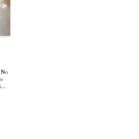
 No
te
ti…