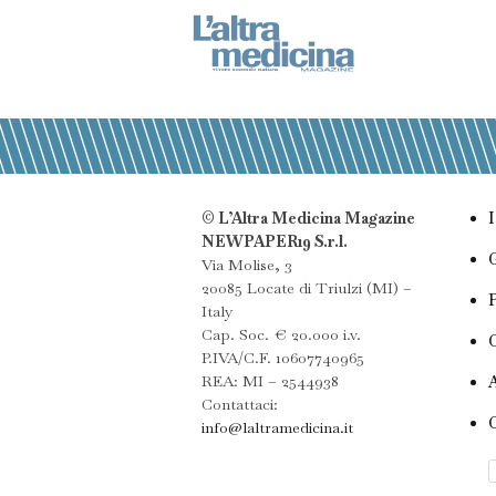
© L’Altra Medicina Magazine
NEWPAPER19 S.r.l.
Via Molise, 3
20085 Locate di Triulzi (MI) –
Italy
Cap. Soc. € 20.000 i.v.
P.IVA/C.F. 10607740965
REA: MI – 2544938
Contattaci:
info@laltramedicina.it