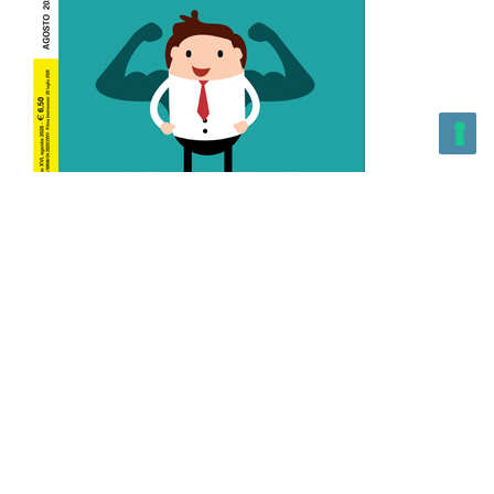
L’Altra Medicina n.162 Agosto 2026
L’Altra Medicina Magazine è una testata registrata al ROC con
n. 43179 – Copyright – 2025 L’Altra Medicina Magazine È
vietata la riproduzione, anche solo in parte, di contenuti e