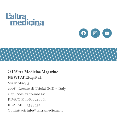
© L’Altra Medicina Magazine
NEWPAPER19 S.r.l.
Via Molise, 3
20085 Locate di Triulzi (MI) – Italy
Cap. Soc. € 20.000 i.v.
P.IVA/C.F. 10607740965
REA: MI – 2544938
Contattaci:
info@laltramedicina.it