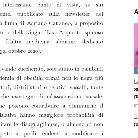
interessante punto di vista, su sui
A
ente, pubblicato sulla newsletter del
 firma di Adriano Cattaneo, a proposito
ate e della Sugar Tax. A questo spinoso
 L’altra medicina abbiamo dedicato
9, ottobre 2020).
evande zuccherate, soprattutto in bambini,
ndemia di obesità, ormai non lo nega più
L
ori, distributori e relativi vassalli, tante
s
iche a sostegno di un’associazione causale.
p
che possono contribuire a diminuirne il
BY
islativi hanno maggiore probabilità di
I
m
evitare le disuguaglianze, o almeno di non
spetto a quelli tendenti a modificare i