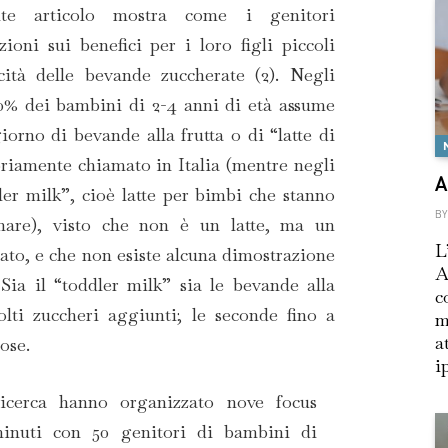
te articolo mostra come i genitori
zioni sui benefici per i loro figli piccoli
icità delle bevande zuccherate (2). Negli
 50% dei bambini di 2-4 anni di età assume
orno di bevande alla frutta o di “latte di
priamente chiamato in Italia (mentre negli
A
er milk”, cioè latte per bimbi che stanno
BY
are), visto che non è un latte, ma un
L
sato, e che non esiste alcuna dimostrazione
A
 Sia il “toddler milk” sia le bevande alla
c
lti zuccheri aggiunti; le seconde fino a
m
a
ose.
i
ricerca hanno organizzato nove focus
inuti con 50 genitori di bambini di