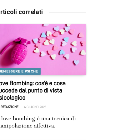
rticoli correlati
BENESSERE E PSICHE
ove Bombing: cos’è e cosa
uccede dal punto di vista
sicologico
REDAZIONE
6 GIUGNO 2025
l love bombing è una tecnica di
anipolazione affettiva.