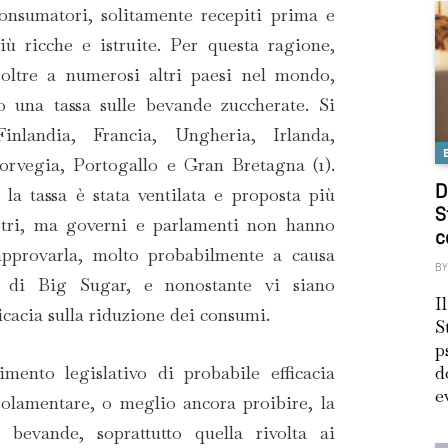
nsumatori, solitamente recepiti prima e
iù ricche e istruite. Per questa ragione,
 oltre a numerosi altri paesi nel mondo,
o una tassa sulle bevande zuccherate. Si
inlandia, Francia, Ungheria, Irlanda,
rvegia, Portogallo e Gran Bretagna (1).
D
, la tassa è stata ventilata e proposta più
S
ustri, ma governi e parlamenti non hanno
c
pprovarla, molto probabilmente a causa
BY
ni di Big Sugar, e nonostante vi siano
I
icacia sulla riduzione dei consumi.
S
p
d
ento legislativo di probabile efficacia
e
golamentare, o meglio ancora proibire, la
 bevande, soprattutto quella rivolta ai