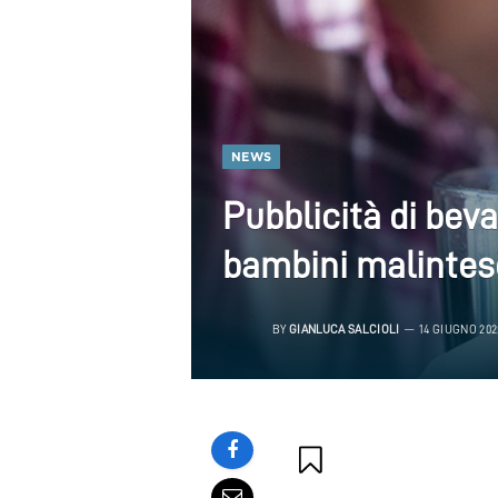
NEWS
Pubblicità di bev
bambini malintese
BY
GIANLUCA SALCIOLI
14 GIUGNO 202