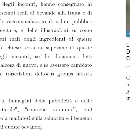
 degli incontri, hanno consegnato ai
esempi reali di bevande alla frutta e di
lle raccomandazioni di salute pubblica
vitare, e delle illustrazioni su come
etti reali degli ingredienti di queste
L
i chiesto cosa ne sapevano di queste
D
li incontri, se dai documenti letti
C
alcosa di nuovo, e se avessero cambiato
BY
lle trascrizioni deifocus groups mostra
C
t
g
t
le immagini della pubblicità e delle
naturale”, “contiene vitamine”, etc)
 a malintesi sulla salubrità e i benefici
di queste bevande;