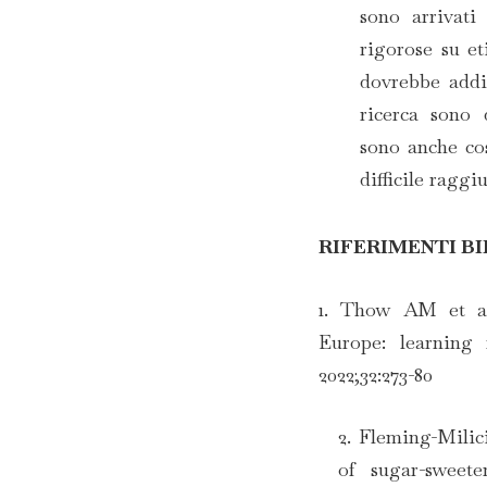
sono arrivati
rigorose su et
dovrebbe addir
ricerca sono 
sono anche cos
difficile raggi
RIFERIMENTI B
1. Thow AM et al
Europe: learning 
2022;32:273-80
2. Fleming-Milic
of sugar-sweete