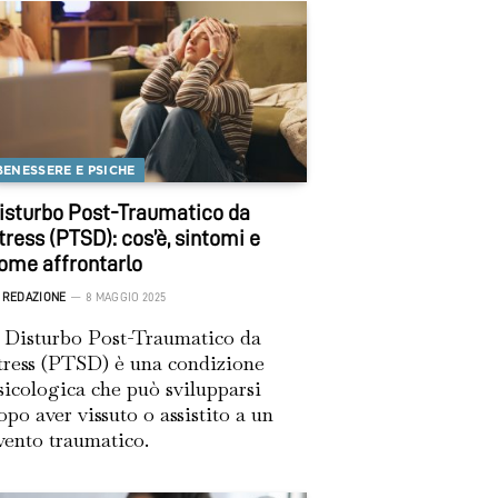
BENESSERE E PSICHE
isturbo Post-Traumatico da
tress (PTSD): cos’è, sintomi e
ome affrontarlo
REDAZIONE
8 MAGGIO 2025
l Disturbo Post-Traumatico da
tress (PTSD) è una condizione
sicologica che può svilupparsi
opo aver vissuto o assistito a un
vento traumatico.