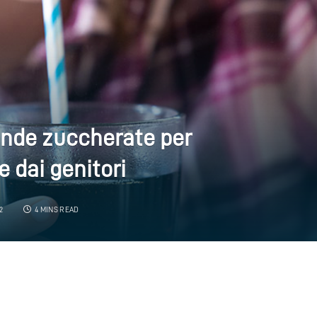
ande zuccherate per
 dai genitori
2
4 MINS READ