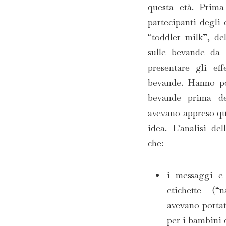
questa età. Prima
partecipanti degli 
“toddler milk”, de
sulle bevande da e
presentare gli eff
bevande. Hanno po
bevande prima deg
avevano appreso qu
idea. L’analisi de
che:
i messaggi e 
etichette (“
avevano portato
per i bambini 