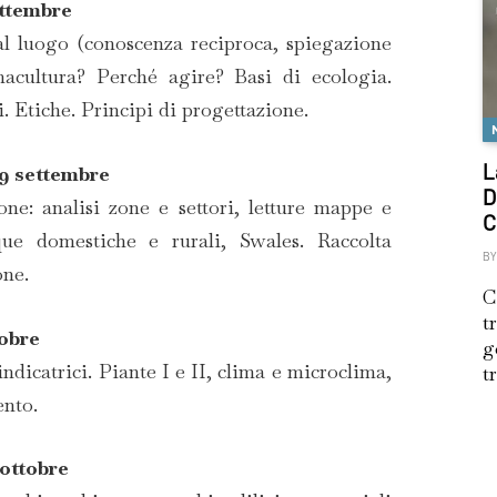
ettembre
al luogo (conoscenza reciproca, spiegazione
acultura? Perché agire? Basi di ecologia.
. Etiche. Principi di progettazione.
19 settembre
L
D
one: analisi zone e settori, letture mappe e
C
que domestiche e rurali, Swales. Raccolta
BY
one.
C
t
tobre
g
indicatrici. Piante I e II, clima e microclima,
t
ento.
 ottobre