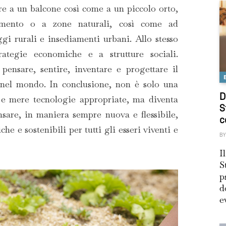
are a un balcone così come a un piccolo orto,
mento o a zone naturali, così come ad
aggi rurali e insediamenti urbani. Allo stesso
ategie economiche e a strutture sociali.
pensare, sentire, inventare e progettare il
i nel mondo. In conclusione, non è solo una
D
i e mere tecnologie appropriate, ma diventa
S
sare, in maniera sempre nuova e flessibile,
c
che e sostenibili per tutti gli esseri viventi e
BY
I
S
p
d
e