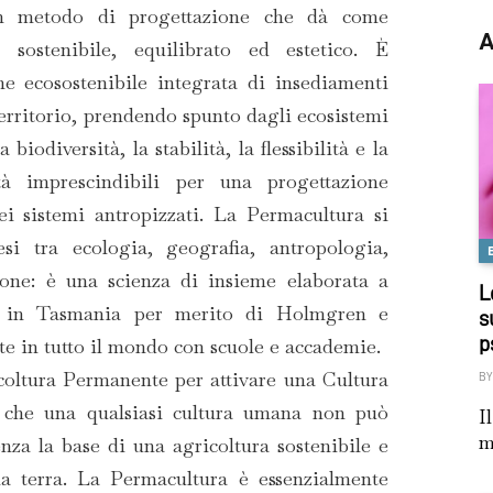
n metodo di progettazione che dà come
A
 sostenibile, equilibrato ed estetico. È
ne ecosostenibile integrata di insediamenti
territorio, prendendo spunto dagli ecosistemi
 biodiversità, la stabilità, la flessibilità e la
tà imprescindibili per una progettazione
ei sistemi antropizzati. La Permacultura si
si tra ecologia, geografia, antropologia,
ione: è una scienza di insieme elaborata a
L
70 in Tasmania per merito di Holmgren e
s
p
te in tutto il mondo con scuole e accademie.
coltura Permanente per attivare una Cultura
BY
 che una qualsiasi cultura umana non può
I
m
nza la base di una agricoltura sostenibile e
la terra. La Permacultura è essenzialmente