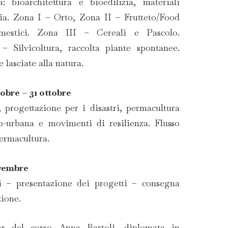
bioarchitettura e bioedilizia, materiali
gia. Zona I – Orto, Zona II – Frutteto/Food
estici. Zona III – Cereali e Pascolo.
 Silvicoltura, raccolta piante spontanee.
 lasciate alla natura.
obre – 31 ottobre
, progettazione per i disastri, permacultura
ub-urbana e movimenti di resilienza. Flusso
permacultura.
ovembre
i – presentazione dei progetti – consegna
zione.
r del corso Anna Bartoli, diplomata in