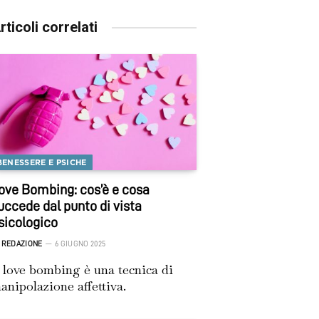
rticoli correlati
BENESSERE E PSICHE
ove Bombing: cos’è e cosa
uccede dal punto di vista
sicologico
REDAZIONE
6 GIUGNO 2025
l love bombing è una tecnica di
anipolazione affettiva.