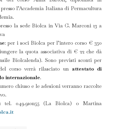
presso l’Accademia Italiana di Permacultura
ademia.
resso la sede Biolca in Via G. Marconi 13 a
va
ne
: per i soci Biolca per l’intero corso € 350
iungere la quota associativa di € 22 che dà
ensile Biolcalenda). Sono previsti sconti per
 del corso verrà rilasciato un
attestato di
llo internazionale
.
numero chiuso e le adesioni verranno raccolte
vo.
i:
tel. 049.9101155 (La Biolca) o Martina
lca.it