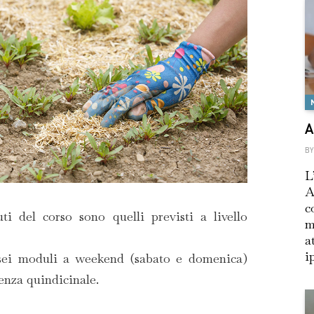
A
BY
L
A
c
ti del corso sono quelli previsti a livello
m
a
i
n sei moduli a weekend (sabato e domenica)
denza quindicinale.