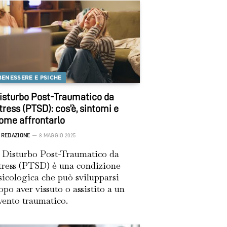
BENESSERE E PSICHE
isturbo Post-Traumatico da
tress (PTSD): cos’è, sintomi e
ome affrontarlo
REDAZIONE
8 MAGGIO 2025
l Disturbo Post-Traumatico da
tress (PTSD) è una condizione
sicologica che può svilupparsi
opo aver vissuto o assistito a un
vento traumatico.