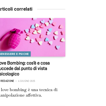
rticoli correlati
BENESSERE E PSICHE
ove Bombing: cos’è e cosa
uccede dal punto di vista
sicologico
REDAZIONE
6 GIUGNO 2025
l love bombing è una tecnica di
anipolazione affettiva.