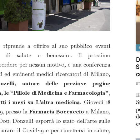
riprende a offrire al suo pubblico eventi
i di salute e benessere. Il prossimo
D
erdere per nessun motivo, è una conferenza
S
ti ed eminenti medici ricercatori di Milano,
c
nzelli, autore delle preziose pagine
BY
a, le “Pillole di Medicina e Farmacologia”,
I
S
tti i mesi su L’altra medicina
. Giovedì 18
p
19, presso la
Farmacia Boccaccio
a Milano,
d
Dott. Donzelli esporrà lo stato dell’arte sulle
e
curare il Covid-19 e per rimettersi in salute,