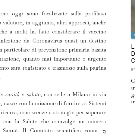
no oggi sono focalizzate sulla profilassi
 valutare, in aggiunta, altri approcci, anche
che a molti ha fatto considerare il vaccino
infezione da Coronavirus quasi un destino
L
 in particolare di prevenzione primaria basata
D
mentazione, quanto mai importante e urgente
C
ento sarà registrato e trasmesso sulla pagina
BY
.
C
t
e sanità e salute
, con sede a Milano in via
g
t
 nasce con la missione di fornire ai Sistemi
 ricerca, conoscenze e strategie per superare
ssi con la Salute che coinvolge un numero
 Sanità. Il Comitato scientifico conta 23