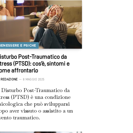
BENESSERE E PSICHE
isturbo Post-Traumatico da
tress (PTSD): cos’è, sintomi e
ome affrontarlo
REDAZIONE
8 MAGGIO 2025
l Disturbo Post-Traumatico da
tress (PTSD) è una condizione
sicologica che può svilupparsi
opo aver vissuto o assistito a un
vento traumatico.