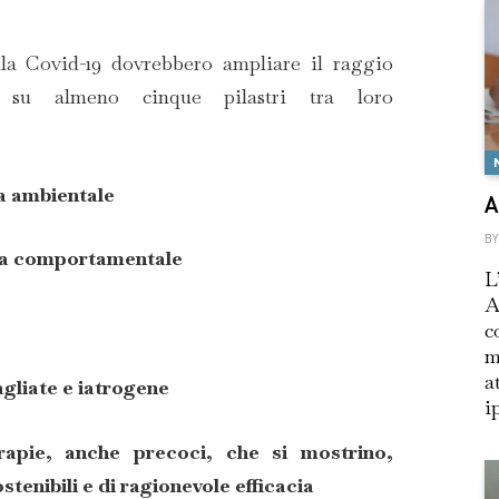
alla Covid-19 dovrebbero ampliare il raggio
i su almeno cinque pilastri tra loro
a ambientale
A
BY
ria comportamentale
L
A
c
m
a
agliate e iatrogene
i
apie, anche precoci, che si mostrino,
tenibili e di ragionevole efficacia