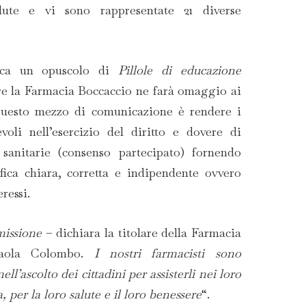
salute e vi sono rappresentate 21 diverse
ica un opuscolo di
Pillole di educazione
re la Farmacia Boccaccio ne farà omaggio ai
 questo mezzo di comunicazione è rendere i
evoli nell’esercizio del diritto e dovere di
e sanitarie (consenso partecipato) fornendo
fica chiara, corretta e indipendente ovvero
eressi.
missione
– dichiara la titolare della Farmacia
 Paola Colombo.
I nostri farmacisti sono
l’ascolto dei cittadini per assisterli nei loro
 per la loro salute e il loro benessere
“.