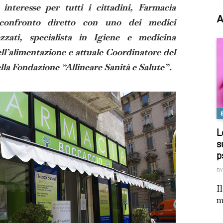
nteresse per tutti i cittadini, Farmacia
A
confronto diretto con uno dei medici
zzati, specialista in Igiene e medicina
ll’alimentazione e attuale Coordinatore del
lla Fondazione “Allineare Sanità e Salute”.
L
s
p
BY
I
m