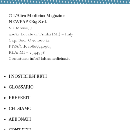
© L’Altra Medicina Magazine
NEWPAPER19 S.r.l.
Via Molise, 3
20085 Locate di Triulzi (MI) – Italy
Cap. Soc. € 20.000 i.v.
P.IVA/C.F. 10607740965
REA: MI – 2544938
Contattaci:
info@laltramedicina.it
I NOSTRI ESPERTI
GLOSSARIO
PREFERITI
CHI SIAMO
ABBONATI