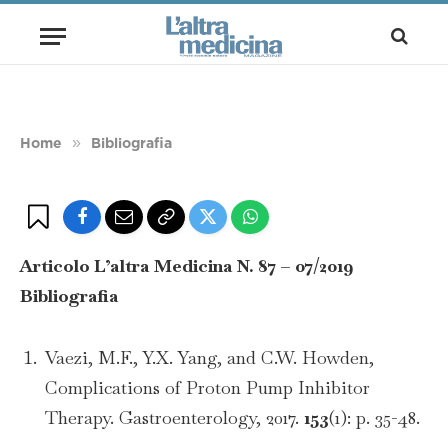
Bibliografia: I gastroprotettori ci
espongono al rischio di tumori?
BY
REDAZIONE
30 MAGGIO 2019
2 MINS READ
»
Home
Bibliografia
Articolo L’altra Medicina N. 87 – 07/2019
Bibliografia
Vaezi, M.F., Y.X. Yang, and C.W. Howden,
Complications of Proton Pump Inhibitor
Therapy. Gastroenterology, 2017.
153
(1): p. 35-48.