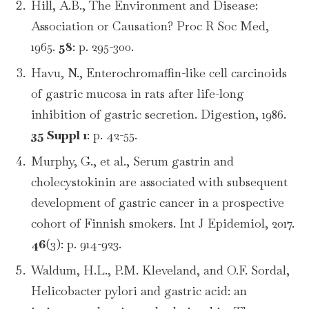
Hill, A.B., The Environment and Disease:
Association or Causation? Proc R Soc Med,
1965.
58
: p. 295-300.
Havu, N., Enterochromaffin-like cell carcinoids
of gastric mucosa in rats after life-long
inhibition of gastric secretion. Digestion, 1986.
35 Suppl 1
: p. 42-55.
Murphy, G., et al., Serum gastrin and
cholecystokinin are associated with subsequent
development of gastric cancer in a prospective
cohort of Finnish smokers. Int J Epidemiol, 2017.
46
(3): p. 914-923.
Waldum, H.L., P.M. Kleveland, and O.F. Sordal,
Helicobacter pylori and gastric acid: an