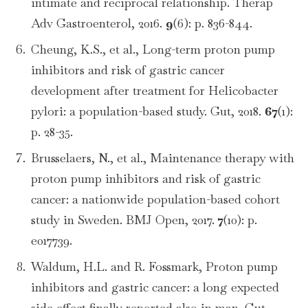
intimate and reciprocal relationship. Therap
Adv Gastroenterol, 2016.
9
(6): p. 836-844.
Cheung, K.S., et al., Long-term proton pump
inhibitors and risk of gastric cancer
development after treatment for Helicobacter
pylori: a population-based study. Gut, 2018.
67
(1):
p. 28-35.
Brusselaers, N., et al., Maintenance therapy with
proton pump inhibitors and risk of gastric
cancer: a nationwide population-based cohort
study in Sweden. BMJ Open, 2017.
7
(10): p.
e017739.
Waldum, H.L. and R. Fossmark, Proton pump
inhibitors and gastric cancer: a long expected
side effect finally reported also in man. Gut,