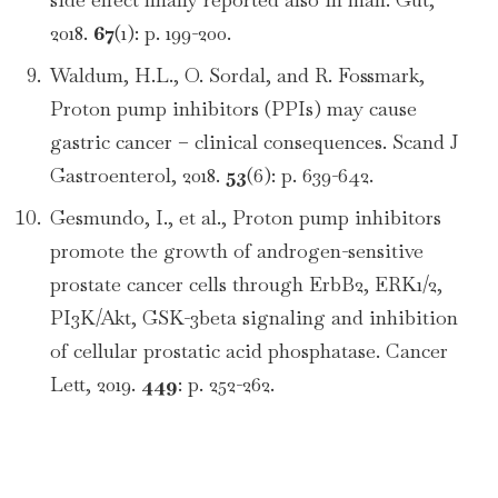
2018.
67
(1): p. 199-200.
Waldum, H.L., O. Sordal, and R. Fossmark,
Proton pump inhibitors (PPIs) may cause
gastric cancer – clinical consequences. Scand J
Gastroenterol, 2018.
53
(6): p. 639-642.
Gesmundo, I., et al., Proton pump inhibitors
promote the growth of androgen-sensitive
prostate cancer cells through ErbB2, ERK1/2,
PI3K/Akt, GSK-3beta signaling and inhibition
of cellular prostatic acid phosphatase. Cancer
Lett, 2019.
449
: p. 252-262.