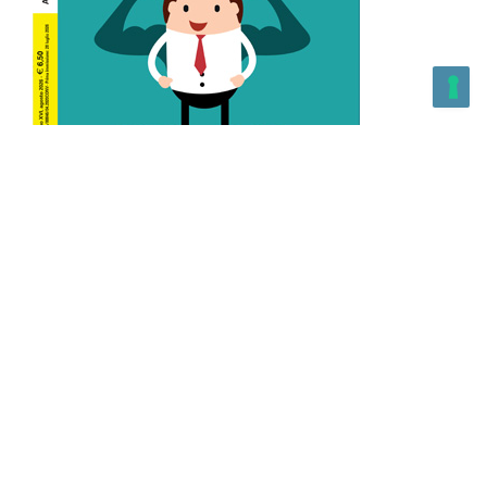
L’Altra Medicina n.162 Agosto 2026
L’Altra Medicina Magazine è una testata registrata al ROC con
n. 43179 – Copyright – 2025 L’Altra Medicina Magazine È
vietata la riproduzione, anche solo in parte, di contenuti e
grafica. NEWPAPER19 S.r.l. – P.IVA/C.F. 10607740965- REA: MI
– 2544938 – Per eventuali segnalazioni, inviare una mail