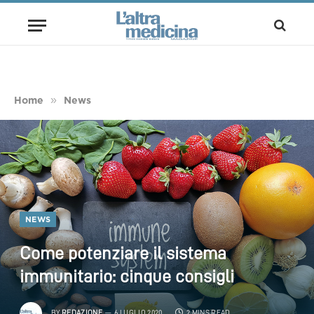
»
Home
News
NEWS
Come potenziare il sistema
immunitario: cinque consigli
BY
REDAZIONE
6 LUGLIO 2020
2 MINS READ