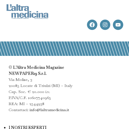
© L’Altra Medicina Magazine
NEWPAPER19 S.r.l.
Via Molise, 3
20085 Locate di Triulzi (MI) – Italy
Cap. Soc. € 20.000 i.v.
P.IVA/C.F. 10607740965
REA: MI – 2544938
Contattaci:
info@laltramedicina.it
I NOSTRI ESPERTI