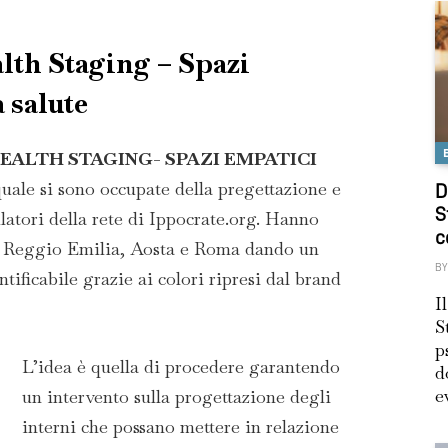
alth Staging – Spazi
 salute
EALTH STAGING- SPAZI EMPATICI
quale si sono occupate della pregettazione e
D
S
latori della rete di Ippocrate.org. Hanno
c
o, Reggio Emilia, Aosta e Roma dando un
BY
ntificabile grazie ai colori ripresi dal brand
I
S
p
L’idea è quella di procedere garantendo
d
e
un intervento sulla progettazione degli
interni che possano mettere in relazione