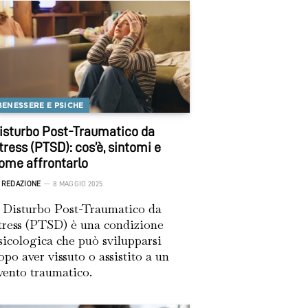
BENESSERE E PSICHE
isturbo Post-Traumatico da
tress (PTSD): cos’è, sintomi e
ome affrontarlo
REDAZIONE
8 MAGGIO 2025
l Disturbo Post-Traumatico da
tress (PTSD) è una condizione
sicologica che può svilupparsi
opo aver vissuto o assistito a un
vento traumatico.