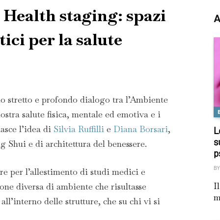
 Health staging: spazi
A
ici per la salute
o stretto e profondo dialogo tra l’Ambiente
ostra salute fisica, mentale ed emotiva e i
asce l’idea di
Silvia Ruffilli
e
Diana Borsari
,
L
s
 Shui e di architettura del benessere.
p
BY
re per l’allestimento di studi medici e
I
one diversa di ambiente che risultasse
m
 all’interno delle strutture, che su chi vi si