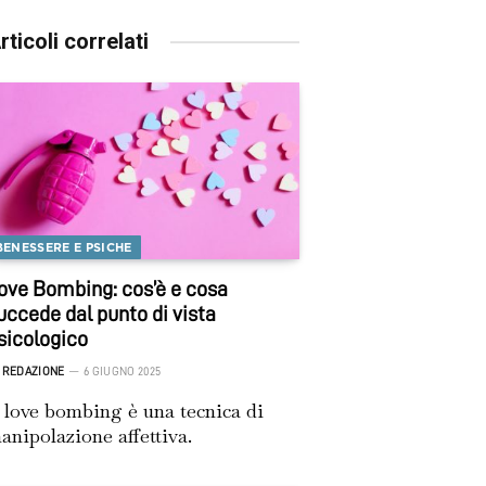
rticoli correlati
BENESSERE E PSICHE
ove Bombing: cos’è e cosa
uccede dal punto di vista
sicologico
REDAZIONE
6 GIUGNO 2025
l love bombing è una tecnica di
anipolazione affettiva.