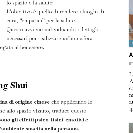
lo spazio e la salute:
L’obiettivo è quello di rendere i luoghi di
cura, “empatici” per la salute.
Questo avviene individuando i dettagli
necessari per realizzare un’atmosfera
legata al benessere.
A
BY
L
A
eng Shui
c
m
lina di origine cinese
che applicando le
a
i
e allo spazio vissuto, traduce questo
ono gli effetti psico-fisici-emotivi e
ambiente suscita nella persona.