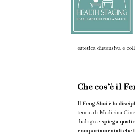
estetica distensiva e col
Che cos’è il F
Il
Feng Shui è la discip
teorie di Medicina Cines
dialogo e
spiega quali s
comportamentali che l’