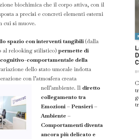
ione biochimica che il corpo attiva, con il
sposta a precisi e concreti elementi esterni
in cui si muove.
lo spazio con interventi tangibili
(dalla
L
 al relooking stilistico)
permette di
D
a cognitivo-comportamentale della
C
variazione dello stato umorale indotta
BY
nterazione con l’atmosfera creata
C
nell’ambiente.
Il
diretto
t
collegamento tra
g
t
Emozioni – Pensieri –
Ambiente –
Comportamenti diventa
ancora più delicato e