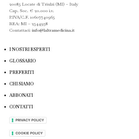
20085 Locate di Triulzi (MI) – Italy
Cap. Soc. € 20.000 i.v.
P.IVA/C.F. 10607740965
REA: MI – 2544938
Contattaci:
info@laltramedicina.it
I NOSTRI ESPERTI
GLOSSARIO
PREFERITI
CHI SIAMO
ABBONATI
CONTATTI
PRIVACY POLICY
COOKIE POLICY