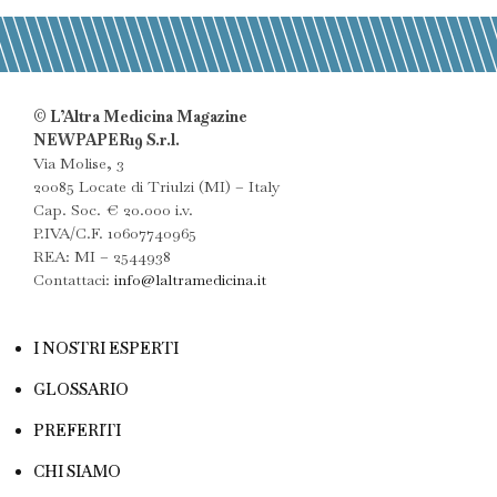
© L’Altra Medicina Magazine
NEWPAPER19 S.r.l.
Via Molise, 3
20085 Locate di Triulzi (MI) – Italy
Cap. Soc. € 20.000 i.v.
P.IVA/C.F. 10607740965
REA: MI – 2544938
Contattaci:
info@laltramedicina.it
I NOSTRI ESPERTI
GLOSSARIO
PREFERITI
CHI SIAMO