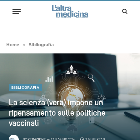
»
Home
Bibliografia
BIBLIOGRAFIA
La scienza (vera) impone un
ripensamento sulle politiche
vaccinali
BY
REDAZIONE
17 MAGGIO 2024
2 MINS READ