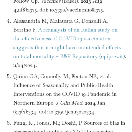
Follow-Up.
Vaccines
(Basel).
2023
Aug
4;11(8):1325. doi: 10.3390/vaccines11081325.
Alessandria M, Malatesta G, Donzelli A,
Berrino F.
A reanalysis of an Italian study on
the effectiveness of COVID-19 vaccination
suggests that it might have unintended effects
on total mortality – E&P Repository (epiprev.it)
.
11/04/2024.
Quinn GA, Connolly M, Fenton NE, et al.
Influence of Seasonality and Public-Health
Interventions on the COVID-19 Pandemic in
Northern Europe.
J Clin Med
.
2024
Jan
6;13(2):334. doi: 10.3390/jcm13020334.
Fung, K.; Jones, M.; Doshi, P. Sources of bias in
observational studies of COVID‐19 vaccine