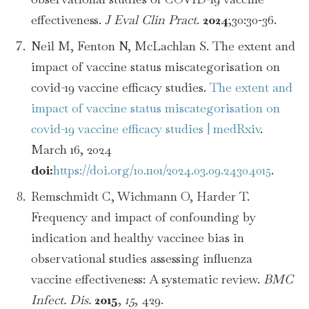
effectiveness.
J Eval Clin Pract
.
2024
;30:30‐36.
Neil M, Fenton N, McLachlan S. The extent and
impact of vaccine status miscategorisation on
covid-19 vaccine efficacy studies.
The extent and
impact of vaccine status miscategorisation on
covid-19 vaccine efficacy studies | medRxiv
.
March 16, 2024
doi:
https://doi.org/10.1101/2024.03.09.24304015
.
Remschmidt C, Wichmann O, Harder T.
Frequency and impact of confounding by
indication and healthy vaccinee bias in
observational studies assessing influenza
vaccine effectiveness: A systematic review.
BMC
Infect. Dis.
2015
,
15
, 429.