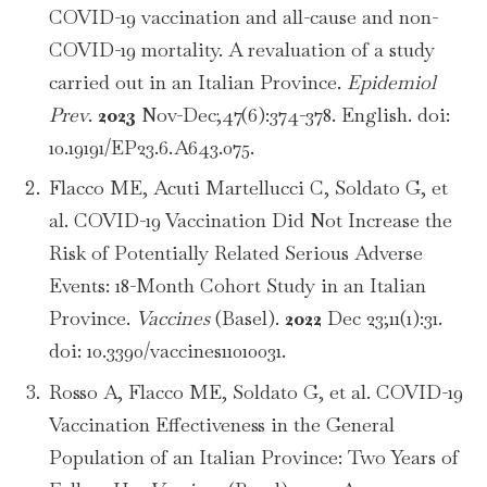
COVID-19 vaccination and all-cause and non-
COVID-19 mortality. A revaluation of a study
carried out in an Italian Province.
Epidemiol
Prev
.
2023
Nov-Dec;47(6):374-378. English. doi:
10.19191/EP23.6.A643.075.
Flacco ME, Acuti Martellucci C, Soldato G, et
al. COVID-19 Vaccination Did Not Increase the
Risk of Potentially Related Serious Adverse
Events: 18-Month Cohort Study in an Italian
Province.
Vaccines
(Basel).
2022
Dec 23;11(1):31.
doi: 10.3390/vaccines11010031.
Rosso A, Flacco ME, Soldato G, et al. COVID-19
Vaccination Effectiveness in the General
Population of an Italian Province: Two Years of