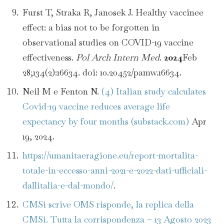
Furst T, Straka R, Janosek J. Healthy vaccinee
effect: a bias not to be forgotten in
observational studies on COVID-19 vaccine
effectiveness.
Pol Arch Intern Med
.
2024
Feb
28;134(2):16634. doi: 10.20452/pamw.16634.
Neil M e Fenton N.
(4) Italian study calculates
Covid-19 vaccine reduces average life
expectancy by four months (substack.com)
Apr
19, 2024.
https://umanitaeragione.eu/report-mortalita-
totale-in-eccesso-anni-2021-e-2022-dati-ufficiali-
dallitalia-e-dal-mondo/
.
CMSi scrive OMS risponde, la replica della
CMSi. Tutta la corrispondenza – 13 Agosto 2023