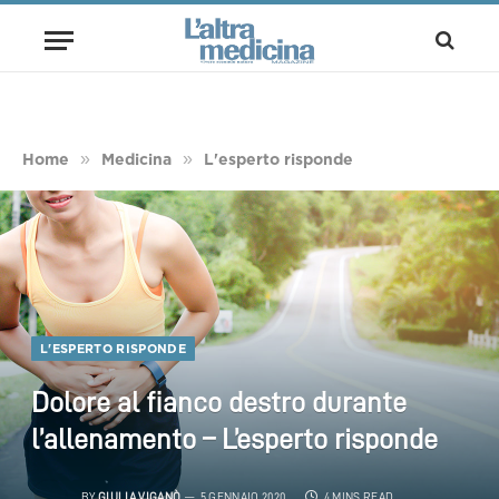
»
»
Home
Medicina
L'esperto risponde
L'ESPERTO RISPONDE
Dolore al fianco destro durante
l’allenamento – L’esperto risponde
BY
GIULIA VIGANÒ
5 GENNAIO 2020
4 MINS READ