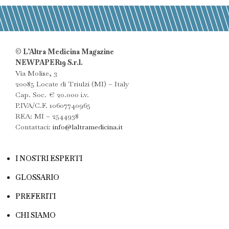
© L’Altra Medicina Magazine
NEWPAPER19 S.r.l.
Via Molise, 3
20085 Locate di Triulzi (MI) – Italy
Cap. Soc. € 20.000 i.v.
P.IVA/C.F. 10607740965
REA: MI – 2544938
Contattaci:
info@laltramedicina.it
I NOSTRI ESPERTI
GLOSSARIO
PREFERITI
CHI SIAMO