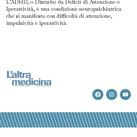
L’ADHD, o Disturbo da Deficit di Attenzione e
Iperattività, è una condizione neuropsichiatrica
che si manifesta con difficoltà di attenzione,
impulsività e iperattività.