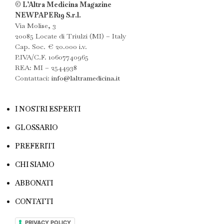
© L’Altra Medicina Magazine
NEWPAPER19 S.r.l.
Via Molise, 3
20085 Locate di Triulzi (MI) – Italy
Cap. Soc. € 20.000 i.v.
P.IVA/C.F. 10607740965
REA: MI – 2544938
Contattaci:
info@laltramedicina.it
I NOSTRI ESPERTI
GLOSSARIO
PREFERITI
CHI SIAMO
ABBONATI
CONTATTI
PRIVACY POLICY